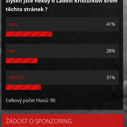
Slyšeli jste někdy o Láďovi Krištůfkovi krom
těchto stránek ?
Ano
41%
Ne
28%
Možná
31%
Celkový počet hlasů:
90
ŽÁDOST O SPONZORING