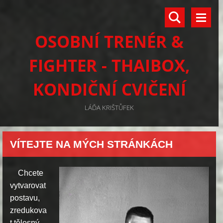
OSOBNÍ TRENÉR &
FIGHTER - THAIBOX,
KONDIČNÍ CVIČENÍ
LÁĎA KRIŠTŮFEK
VÍTEJTE NA MÝCH STRÁNKÁCH
Chcete
vytvarovat
postavu,
zredukova
t tělesný