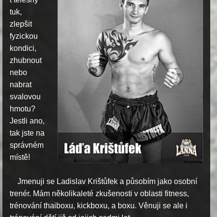
tuk,
zlepšit
fyzickou
kondici,
zhubnout
nebo
nabrat
svalovou
hmotu?
Jestli ano,
tak jste na
správném
místě!
Jmenuji se Ladislav Krištůfek a působím jako osobní
trenér. Mám
několikaleté zkušenosti v oblasti fitness,
trénování thaiboxu, kickboxu, a boxu. Věnuji se ale i